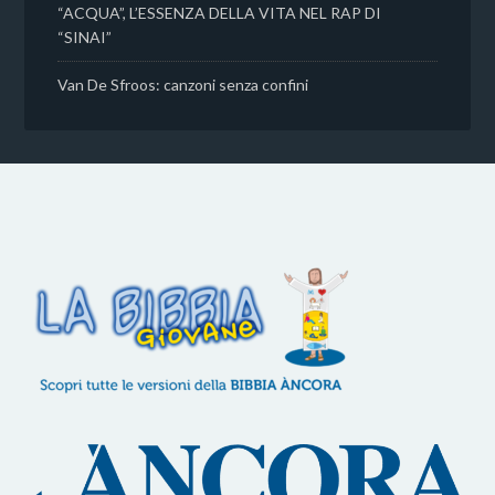
“ACQUA”, L’ESSENZA DELLA VITA NEL RAP DI
“SINAI”
Van De Sfroos: canzoni senza confini