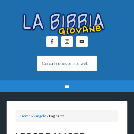
Home
»
vangelo
»
Pagina 25