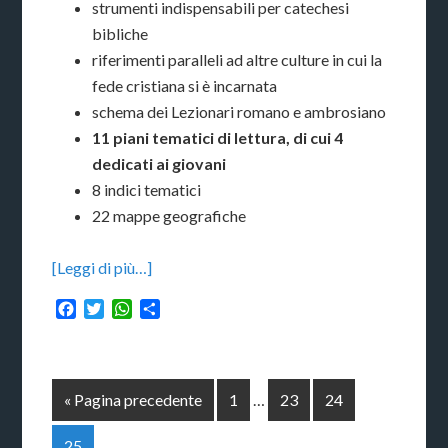
strumenti indispensabili per catechesi
bibliche
riferimenti paralleli ad altre culture in cui la
fede cristiana si è incarnata
schema dei Lezionari romano e ambrosiano
11 piani tematici di lettura, di cui 4
dedicati ai giovani
8 indici tematici
22 mappe geografiche
[Leggi di più…]
Facebook
Twitter
WhatsApp
Condividi
« Pagina precedente
1
…
23
24
25