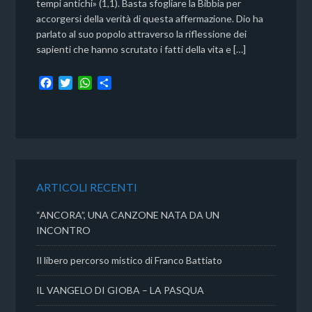
tempi antichi» (1,1). Basta sfogliare la Bibbia per
accorgersi della verità di questa affermazione. Dio ha
parlato al suo popolo attraverso la riflessione dei
sapienti che hanno scrutato i fatti della vita e […]
F
T
W
C
a
w
h
o
c
i
a
n
e
t
t
d
b
t
s
i
o
e
A
v
o
r
p
i
k
p
d
ARTICOLI RECENTI
i
“ANCORA”, UNA CANZONE NATA DA UN
INCONTRO
Il libero percorso mistico di Franco Battiato
IL VANGELO DI GIOBA – LA PASQUA