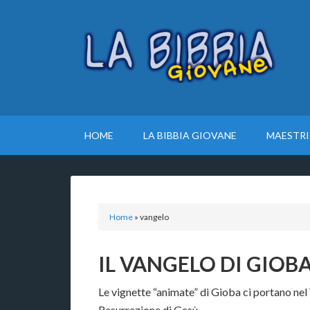
HOME
LA BIBBIA GIOVANE
MAESTRI
Home
»
vangelo
IL VANGELO DI GIOBA
Le vignette “animate” di Gioba ci portano nel
Resurrezione di Gesù.