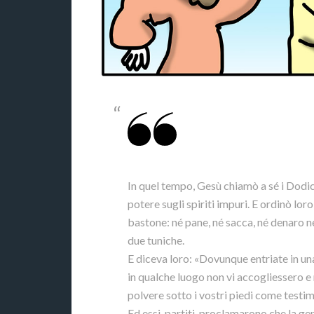
In quel tempo, Gesù chiamò a sé i Dodic
potere sugli spiriti impuri. E ordinò lor
bastone: né pane, né sacca, né denaro ne
due tuniche.
E diceva loro: «Dovunque entriate in una 
in qualche luogo non vi accogliessero e
polvere sotto i vostri piedi come testi
Ed essi, partiti, proclamarono che la ge