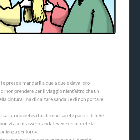
i e prese a mandarli a due a due e dava loro
o di non prendere per il viaggio nient’altro che un
lla cintura; ma di calzare sandali e di non portare
casa, rimanetevi finché non sarete partiti di lì. Se
 non vi ascoltassero, andatevene e scuotete la
monianza per loro».
nte si convertisse, scacciavano molti demòni,