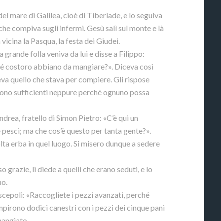
del mare di Galilea, cioè di Tiberìade, e lo seguiva
che compiva sugli infermi. Gesù salì sul monte e là
 vicina la Pasqua, la festa dei Giudei.
a grande folla veniva da lui e disse a Filippo:
é costoro abbiano da mangiare?». Diceva così
peva quello che stava per compiere. Gli rispose
sono sufficienti neppure perché ognuno possa
Andrea, fratello di Simon Pietro: «C’è qui un
 pesci; ma che cos’è questo per tanta gente?».
lta erba in quel luogo. Si misero dunque a sedere
 grazie, li diede a quelli che erano seduti, e lo
no.
iscepoli: «Raccogliete i pezzi avanzati, perché
mpirono dodici canestri con i pezzi dei cinque pani
mangiato.