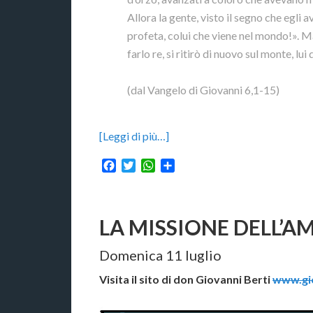
Allora la gente, visto il segno che egli
profeta, colui che viene nel mondo!». 
farlo re, si ritirò di nuovo sul monte, lui 
(dal Vangelo di Giovanni 6,1-15)
[Leggi di più…]
Facebook
Twitter
WhatsApp
Condividi
LA MISSIONE DELL’A
Domenica 11 luglio
Visita il sito di don Giovanni Berti
www.gio