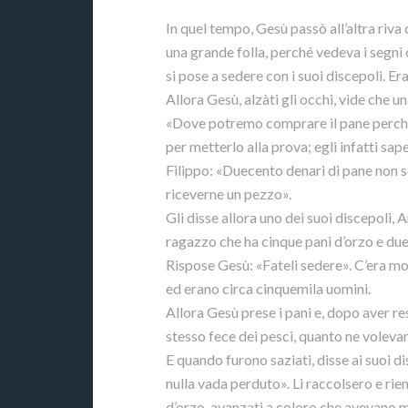
In quel tempo, Gesù passò all’altra riva 
una grande folla, perché vedeva i segni 
si pose a sedere con i suoi discepoli. Era
Allora Gesù, alzàti gli occhi, vide che un
«Dove potremo comprare il pane perch
per metterlo alla prova; egli infatti sa
Filippo: «Duecento denari di pane non 
riceverne un pezzo».
Gli disse allora uno dei suoi discepoli, 
ragazzo che ha cinque pani d’orzo e due
Rispose Gesù: «Fateli sedere». C’era mo
ed erano circa cinquemila uomini.
Allora Gesù prese i pani e, dopo aver reso
stesso fece dei pesci, quanto ne voleva
E quando furono saziati, disse ai suoi d
nulla vada perduto». Li raccolsero e rie
d’orzo, avanzati a coloro che avevano 