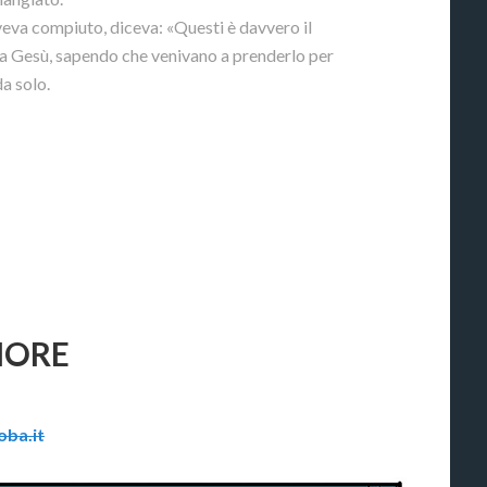
 aveva compiuto, diceva: «Questi è davvero il
Ma Gesù, sapendo che venivano a prenderlo per
da solo.
MORE
ba.it