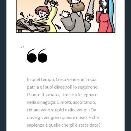
In quel tempo, Gesù venne nella sua
patria e i suoi discepoli lo seguirono.
Giunto il sabato, si mise a insegnare
nella sinagoga. E molti, ascoltando,
rimanevano stupiti e dicevano: «Da
dove gli vengono queste cose? E che
sapienza è quella che gli è stata data?