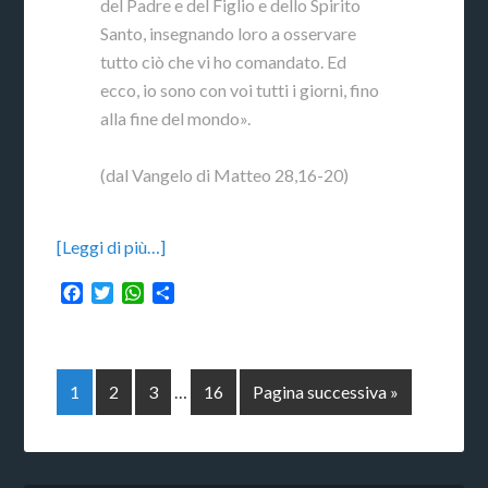
del Padre e del Figlio e dello Spirito
Santo, insegnando loro a osservare
tutto ciò che vi ho comandato. Ed
ecco, io sono con voi tutti i giorni, fino
alla fine del mondo».
(dal Vangelo di Matteo 28,16-20)
[Leggi di più…]
Facebook
Twitter
WhatsApp
Condividi
1
2
3
…
16
Pagina successiva »