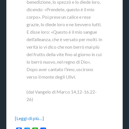
benedizione, lo spezzò e lo diede loro,
dicendo: «Prendete, questo è il mio
corpo». Poi prese un calice e rese
grazie, lo diede loro e ne bevvero tutti.
E disse loro: «Questo è il mio sangue
dell’alleanza, che è versato per molti. In
verità io vi dico che non berrò mai più
del frutto della vite fino al giorno in cui
lo berrò nuovo, nel regno di Dio».
Dopo aver cantato l’inno, uscirono
verso il monte degli Ulivi.
(dal Vangelo di Marco 14,12-16.22-
26)
[Leggi di più…]