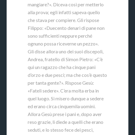
mangiare?». Diceva così per metterlo
alla prova; egli infatti sapeva quello
che stava per compiere. Gli rispose
Filippo: «Duecento denari di pane non
sono sufficienti neppure perché
ognuno possa riceverne un pezzo».
Gli disse allora uno dei suoi discepoli,
Andrea, fratello di Simon Pietro: «C’è
qui un ragazzo che ha cinque pani
d’orzo e due pesci; ma che cos’è questo
per tanta gente?». Rispose Gesù:
«Fateli sedere». C’era molta erba in
quel luogo. Si misero dunque a sedere
ed erano circa cinquemila uomini.
Allora Gesù prese i pani e, dopo aver
reso grazie, li diede a quelli che erano
seduti, e lo stesso fece dei pesci,