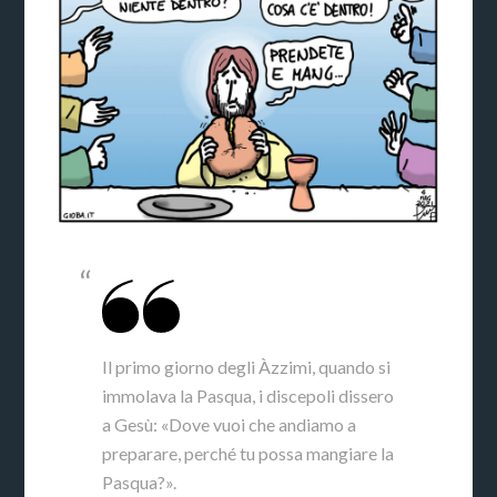
Il primo giorno degli Àzzimi, quando si
immolava la Pasqua, i discepoli dissero
a Gesù: «Dove vuoi che andiamo a
preparare, perché tu possa mangiare la
Pasqua?».