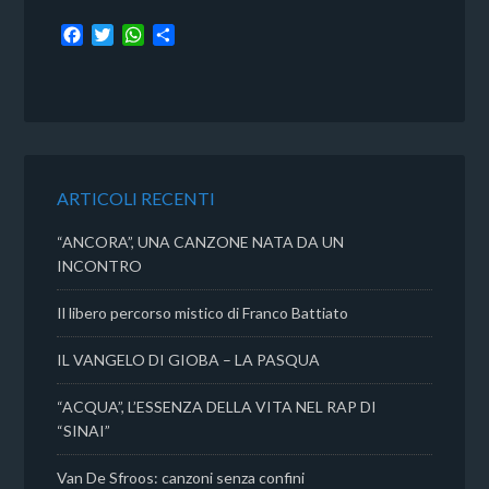
F
T
W
C
a
w
h
o
c
i
a
n
e
t
t
d
b
t
s
i
o
e
A
v
o
r
p
i
k
p
d
ARTICOLI RECENTI
i
“ANCORA”, UNA CANZONE NATA DA UN
INCONTRO
Il libero percorso mistico di Franco Battiato
IL VANGELO DI GIOBA – LA PASQUA
“ACQUA”, L’ESSENZA DELLA VITA NEL RAP DI
“SINAI”
Van De Sfroos: canzoni senza confini