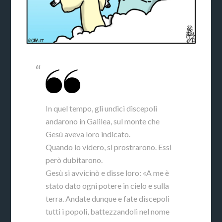
In quel tempo, gli undici discepoli
andarono in Galilea, sul monte che
Gesù aveva loro indicato.
Quando lo videro, si prostrarono. Essi
però dubitarono.
Gesù si avvicinò e disse loro: «A me è
stato dato ogni potere in cielo e sulla
terra. Andate dunque e fate discepoli
tutti i popoli, battezzandoli nel nome