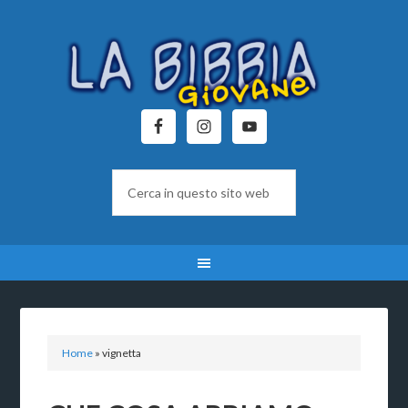
Home
»
vignetta